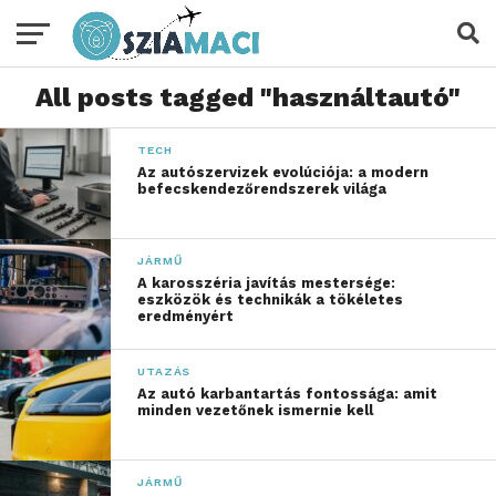
All posts tagged "használtautó"
TECH
Az autószervizek evolúciója: a modern
befecskendezőrendszerek világa
JÁRMŰ
A karosszéria javítás mestersége:
eszközök és technikák a tökéletes
eredményért
UTAZÁS
Az autó karbantartás fontossága: amit
minden vezetőnek ismernie kell
JÁRMŰ