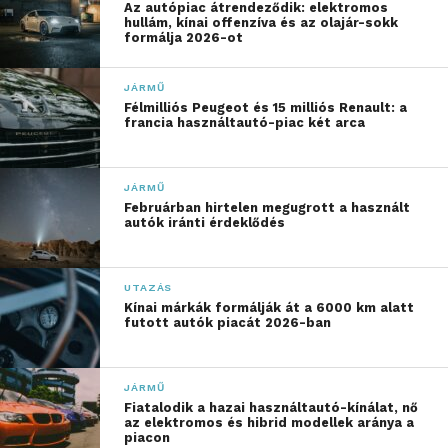
Az autópiac átrendeződik: elektromos
hullám, kínai offenzíva és az olajár-sokk
formálja 2026-ot
JÁRMŰ
Félmilliós Peugeot és 15 milliós Renault: a
francia használtautó-piac két arca
JÁRMŰ
Februárban hirtelen megugrott a használt
autók iránti érdeklődés
UTAZÁS
Kínai márkák formálják át a 6000 km alatt
futott autók piacát 2026-ban
JÁRMŰ
Fiatalodik a hazai használtautó-kínálat, nő
az elektromos és hibrid modellek aránya a
piacon