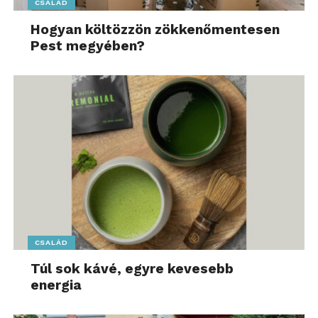
CSALÁD
Hogyan költözzön zökkenőmentesen
Pest megyében?
CSALÁD
Túl sok kávé, egyre kevesebb
energia