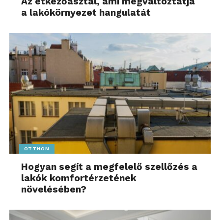
Az étkezőasztal, ami megváltoztatja
a lakókörnyezet hangulatát
OTTHON
Hogyan segít a megfelelő szellőzés a
lakók komfortérzetének
növelésében?