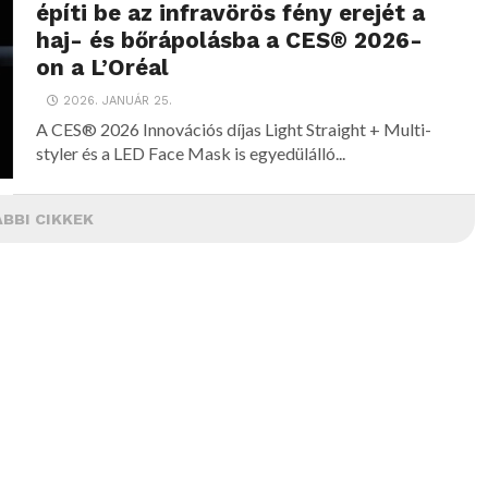
építi be az infravörös fény erejét a
haj- és bőrápolásba a CES® 2026-
on a L’Oréal
2026. JANUÁR 25.
A CES® 2026 Innovációs díjas Light Straight + Multi-
styler és a LED Face Mask is egyedülálló...
BBI CIKKEK