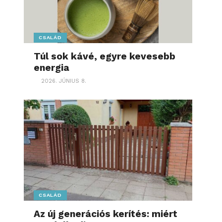
CSALÁD
Túl sok kávé, egyre kevesebb
energia
2026. JÚNIUS 8.
CSALÁD
Az új generációs kerítés: miért