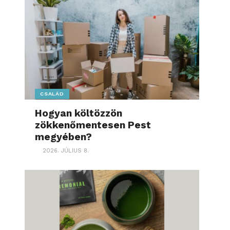
CSALÁD
Hogyan költözzön
zökkenőmentesen Pest
megyében?
2026. JÚLIUS 8.