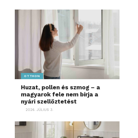
OTTHON
Huzat, pollen és szmog – a
magyarok fele nem bírja a
nyári szellőztetést
2026. JÚLIUS 3.