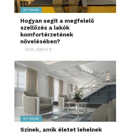
OTTHON
Hogyan segít a megfelelő
szellőzés a lakók
komfortérzetének
növelésében?
2026. JÚNIUS 9.
OTTHON
Színek, amik életet lehelnek