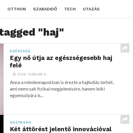
D
OTTHON
SZABADIDŐ
TECH
UTAZÁS
 tagged "haj"
EGÉSZSÉG
Egy nő útja az egészségesebb haj
felé
2026. FEBRUÁR 6.
Anna a mindennapokban is érezte a hajhullás terhét,
ami nemcsak fizikai megjelenésére, hanem lelki
egyensúlyára is...
GAZDASÁG
Két áttörést jelentő innovációval