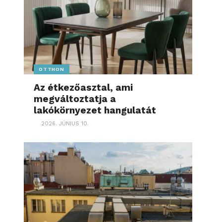
OTTHON
Az étkezőasztal, ami
megváltoztatja a
lakókörnyezet hangulatát
2026. JÚNIUS 10.