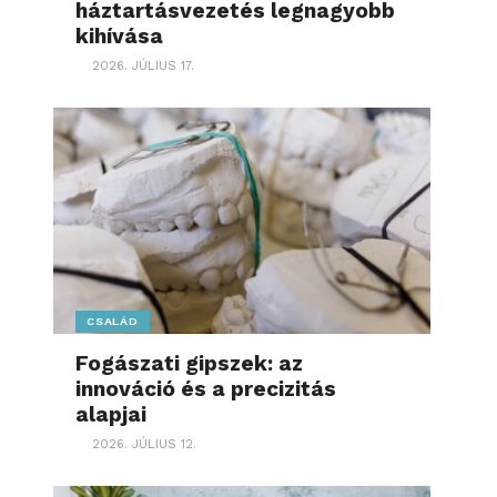
háztartásvezetés legnagyobb
kihívása
2026. JÚLIUS 17.
CSALÁD
Fogászati gipszek: az
innováció és a precizitás
alapjai
2026. JÚLIUS 12.