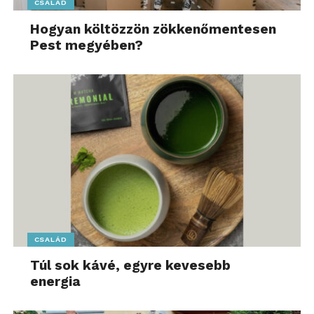
CSALÁD
Hogyan költözzön zökkenőmentesen
Pest megyében?
CSALÁD
Túl sok kávé, egyre kevesebb
energia