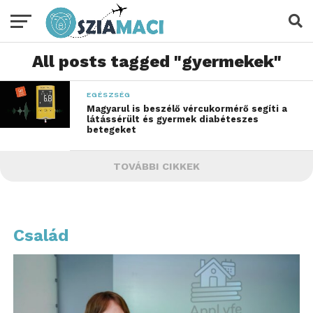
All posts tagged "gyermekek"
EGÉSZSÉG
Magyarul is beszélő vércukormérő segíti a
látássérült és gyermek diabéteszes
betegeket
TOVÁBBI CIKKEK
Család