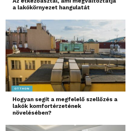
Az étkezőasztal, ami megváltoztatja
a lakókörnyezet hangulatát
OTTHON
Hogyan segít a megfelelő szellőzés a
lakók komfortérzetének
növelésében?