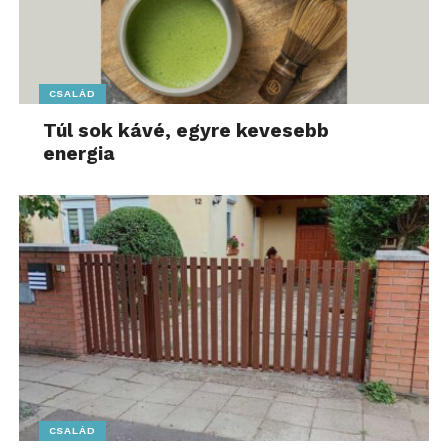
CSALÁD
Túl sok kávé, egyre kevesebb
energia
CSALÁD