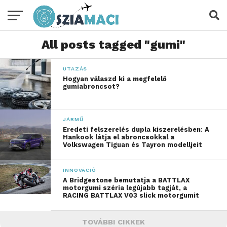
All posts tagged "gumi"
UTAZÁS
Hogyan válaszd ki a megfelelő
gumiabroncsot?
JÁRMŰ
Eredeti felszerelés dupla kiszerelésben: A
Hankook látja el abroncsokkal a
Volkswagen Tiguan és Tayron modelljeit
INNOVÁCIÓ
A Bridgestone bemutatja a BATTLAX
motorgumi széria legújabb tagját, a
RACING BATTLAX V03 slick motorgumit
TOVÁBBI CIKKEK