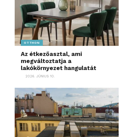
OTTHON
Az étkezőasztal, ami
megváltoztatja a
lakókörnyezet hangulatát
2026. JÚNIUS 10.