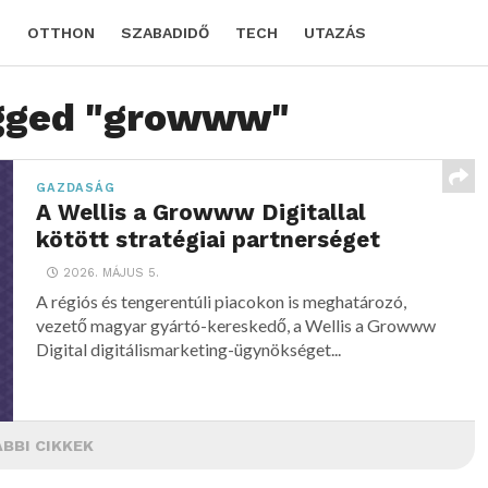
D
OTTHON
SZABADIDŐ
TECH
UTAZÁS
agged "growww"
GAZDASÁG
A Wellis a Growww Digitallal
kötött stratégiai partnerséget
2026. MÁJUS 5.
A régiós és tengerentúli piacokon is meghatározó,
vezető magyar gyártó-kereskedő, a Wellis a Growww
Digital digitálismarketing-ügynökséget...
BBI CIKKEK