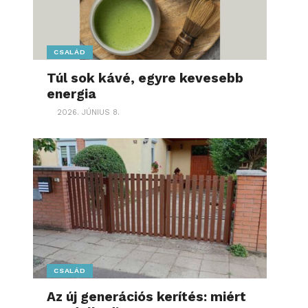
CSALÁD
Túl sok kávé, egyre kevesebb
energia
2026. JÚNIUS 8.
CSALÁD
Az új generációs kerítés: miért