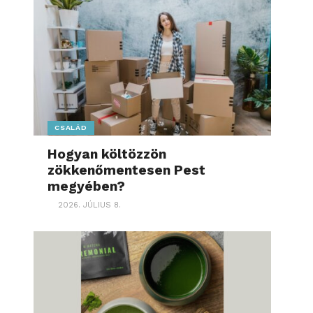
CSALÁD
Hogyan költözzön
zökkenőmentesen Pest
megyében?
2026. JÚLIUS 8.