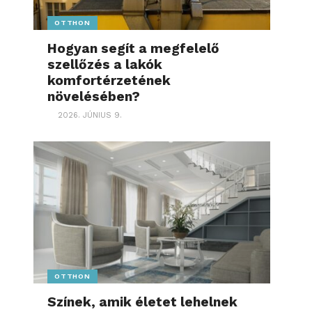
OTTHON
Hogyan segít a megfelelő
szellőzés a lakók
komfortérzetének
növelésében?
2026. JÚNIUS 9.
OTTHON
Színek, amik életet lehelnek