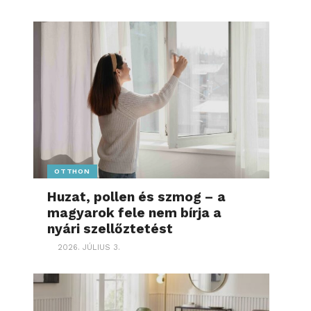
OTTHON
Huzat, pollen és szmog – a
magyarok fele nem bírja a
nyári szellőztetést
2026. JÚLIUS 3.