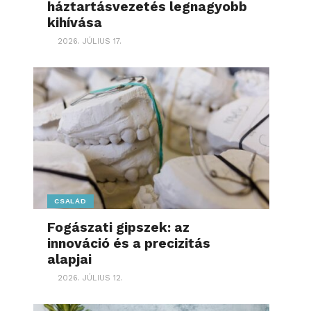
háztartásvezetés legnagyobb
kihívása
2026. JÚLIUS 17.
CSALÁD
Fogászati gipszek: az
innováció és a precizitás
alapjai
2026. JÚLIUS 12.