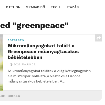
D
OTTHON
SZABADIDŐ
TECH
UTAZÁS
ged "greenpeace"
EGÉSZSÉG
Mikroműanyagokat talált a
Greenpeace műanyagtasakos
bébiételekben
2026. MÁJUS 23.
Mikroműanyagokat találtak a világ két legnagyobb
élelmiszeripari vállalata, a Nestlé és a Danone
műanyagtasakos bébiételeiben. A...
BBI CIKKEK