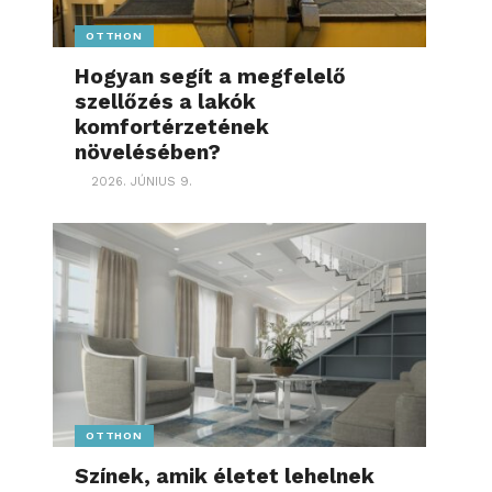
OTTHON
Hogyan segít a megfelelő
szellőzés a lakók
komfortérzetének
növelésében?
2026. JÚNIUS 9.
OTTHON
Színek, amik életet lehelnek