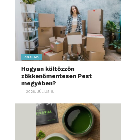
CSALÁD
Hogyan költözzön
zökkenőmentesen Pest
megyében?
2026. JÚLIUS 8.