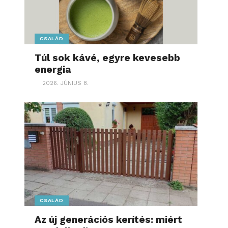
CSALÁD
Túl sok kávé, egyre kevesebb
energia
2026. JÚNIUS 8.
CSALÁD
Az új generációs kerítés: miért