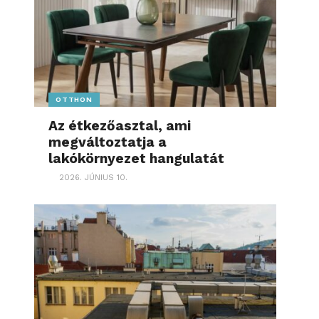
OTTHON
Az étkezőasztal, ami
megváltoztatja a
lakókörnyezet hangulatát
2026. JÚNIUS 10.