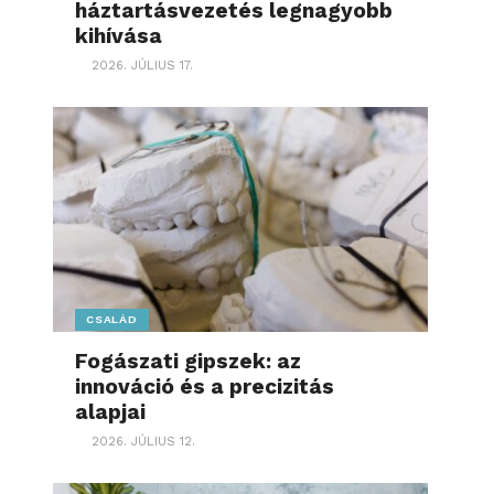
háztartásvezetés legnagyobb
kihívása
2026. JÚLIUS 17.
CSALÁD
Fogászati gipszek: az
innováció és a precizitás
alapjai
2026. JÚLIUS 12.