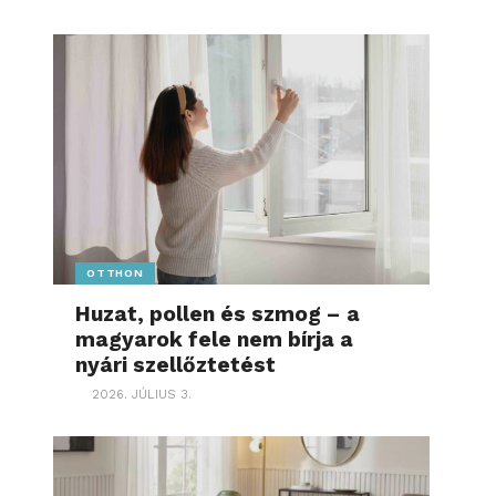
OTTHON
Huzat, pollen és szmog – a
magyarok fele nem bírja a
nyári szellőztetést
2026. JÚLIUS 3.