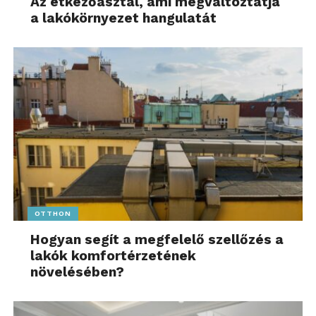
Az étkezőasztal, ami megváltoztatja
a lakókörnyezet hangulatát
OTTHON
Hogyan segít a megfelelő szellőzés a
lakók komfortérzetének
növelésében?