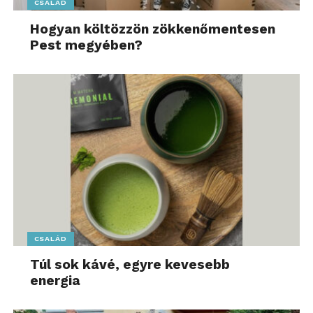
CSALÁD
Hogyan költözzön zökkenőmentesen
Pest megyében?
CSALÁD
Túl sok kávé, egyre kevesebb
energia