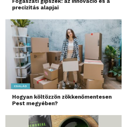
Fogászati gipszek: az innováció és a
precizitás alapjai
CSALÁD
Hogyan költözzön zökkenőmentesen
Pest megyében?