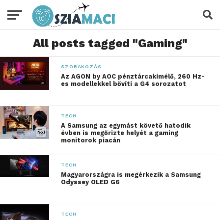
All posts tagged "Gaming"
SZÓRAKOZÁS
Az AGON by AOC pénztárcakímélő, 260 Hz-
es modellekkel bővíti a G4 sorozatot
TECH
A Samsung az egymást követő hatodik
évben is megőrizte helyét a gaming
monitorok piacán
TECH
Magyarországra is megérkezik a Samsung
Odyssey OLED G6
TECH