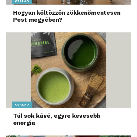
CSALÁD
Hogyan költözzön zökkenőmentesen
Pest megyében?
CSALÁD
Túl sok kávé, egyre kevesebb
energia