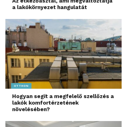
Az étkezőasztal, ami megváltoztatja
a lakókörnyezet hangulatát
OTTHON
Hogyan segít a megfelelő szellőzés a
lakók komfortérzetének
növelésében?