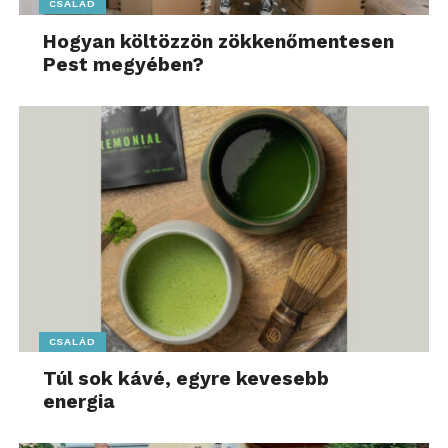
CSALÁD
Hogyan költözzön zökkenőmentesen
Pest megyében?
CSALÁD
Túl sok kávé, egyre kevesebb
energia