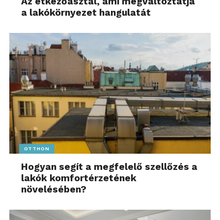
Az étkezőasztal, ami megváltoztatja
a lakókörnyezet hangulatát
OTTHON
Hogyan segít a megfelelő szellőzés a
lakók komfortérzetének
növelésében?