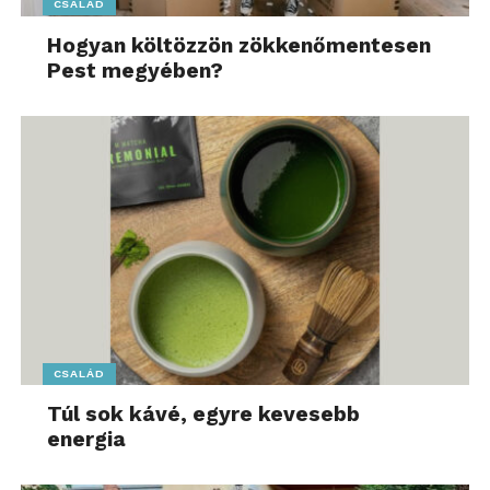
CSALÁD
Hogyan költözzön zökkenőmentesen
Pest megyében?
CSALÁD
Túl sok kávé, egyre kevesebb
energia