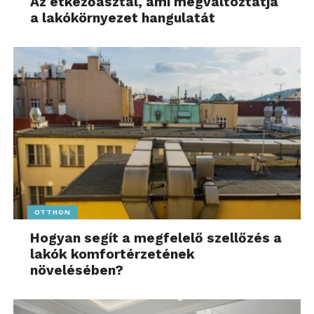
Az étkezőasztal, ami megváltoztatja
a lakókörnyezet hangulatát
OTTHON
Hogyan segít a megfelelő szellőzés a
lakók komfortérzetének
növelésében?