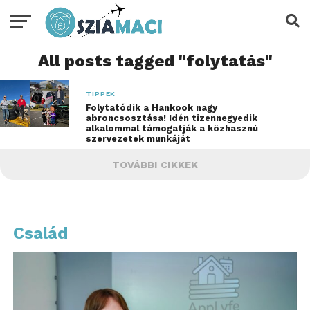
All posts tagged "folytatás"
TIPPEK
Folytatódik a Hankook nagy
abroncsosztása! Idén tizennegyedik
alkalommal támogatják a közhasznú
szervezetek munkáját
TOVÁBBI CIKKEK
Család