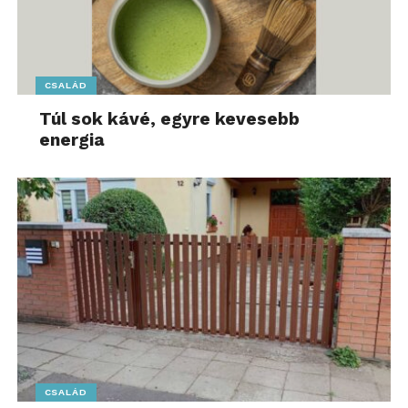
CSALÁD
Túl sok kávé, egyre kevesebb
energia
CSALÁD