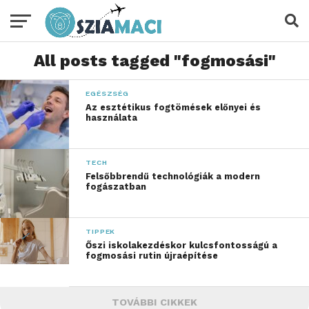
All posts tagged "fogmosási"
EGÉSZSÉG
Az esztétikus fogtömések előnyei és
használata
TECH
Felsőbbrendű technológiák a modern
fogászatban
TIPPEK
Őszi iskolakezdéskor kulcsfontosságú a
fogmosási rutin újraépítése
TOVÁBBI CIKKEK