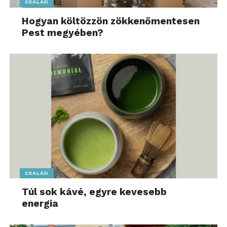
CSALÁD
Hogyan költözzön zökkenőmentesen
Pest megyében?
CSALÁD
Túl sok kávé, egyre kevesebb
energia