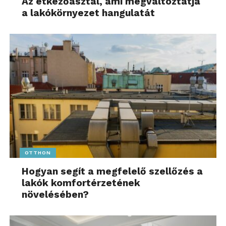
Az étkezőasztal, ami megváltoztatja
a lakókörnyezet hangulatát
OTTHON
Hogyan segít a megfelelő szellőzés a
lakók komfortérzetének
növelésében?