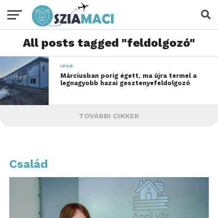
All posts tagged "feldolgozó"
IPAR
Márciusban porig égett, ma újra termel a
legnagyobb hazai gesztenyefeldolgozó
TOVÁBBI CIKKEK
Család