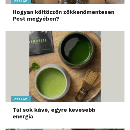
CSALÁD
Hogyan költözzön zökkenőmentesen
Pest megyében?
CSALÁD
Túl sok kávé, egyre kevesebb
energia