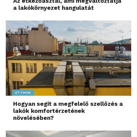
Az étkezőasztal, ami megváltoztatja
a lakókörnyezet hangulatát
OTTHON
Hogyan segít a megfelelő szellőzés a
lakók komfortérzetének
növelésében?