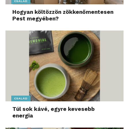
CSALÁD
Hogyan költözzön zökkenőmentesen
Pest megyében?
CSALÁD
Túl sok kávé, egyre kevesebb
energia