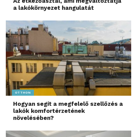
Az étkezőasztal, ami megváltoztatja
a lakókörnyezet hangulatát
OTTHON
Hogyan segít a megfelelő szellőzés a
lakók komfortérzetének
növelésében?