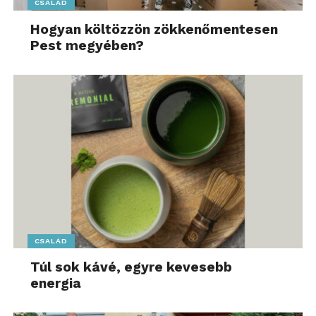
CSALÁD
Hogyan költözzön zökkenőmentesen
Pest megyében?
CSALÁD
Túl sok kávé, egyre kevesebb
energia