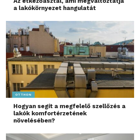
Az étkezőasztal, ami megváltoztatja
a lakókörnyezet hangulatát
OTTHON
Hogyan segít a megfelelő szellőzés a
lakók komfortérzetének
növelésében?