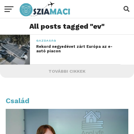
All posts tagged "ev"
GAZDASÁG
Rekord negyedévet zárt Európa az e-
autó piacon
TOVÁBBI CIKKEK
Család