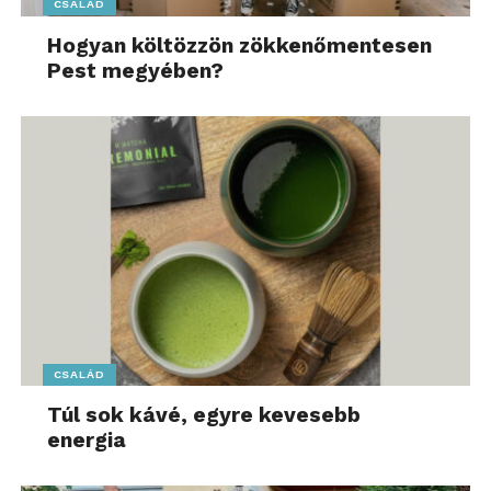
CSALÁD
Hogyan költözzön zökkenőmentesen
Pest megyében?
CSALÁD
Túl sok kávé, egyre kevesebb
energia