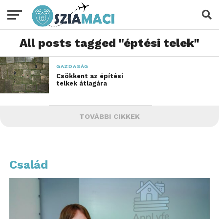
All posts tagged "éptési telek"
GAZDASÁG
Csökkent az építési
telkek átlagára
TOVÁBBI CIKKEK
Család