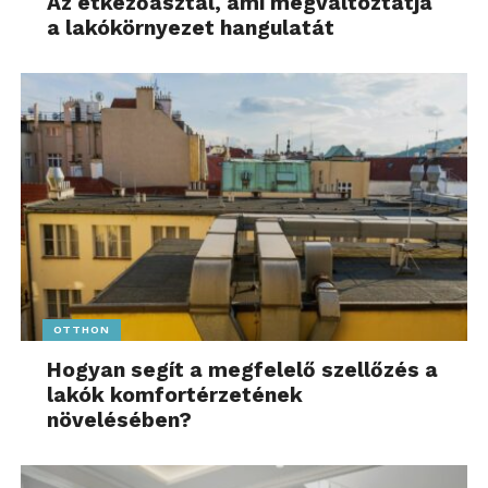
Az étkezőasztal, ami megváltoztatja
a lakókörnyezet hangulatát
OTTHON
Hogyan segít a megfelelő szellőzés a
lakók komfortérzetének
növelésében?