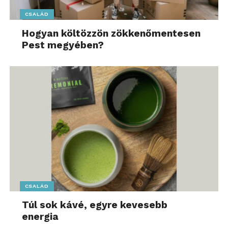
CSALÁD
Hogyan költözzön zökkenőmentesen
Pest megyében?
CSALÁD
Túl sok kávé, egyre kevesebb
energia