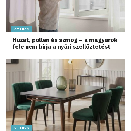
OTTHON
Huzat, pollen és szmog – a magyarok
fele nem bírja a nyári szellőztetést
OTTHON