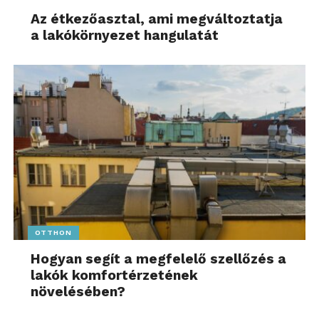
Az étkezőasztal, ami megváltoztatja
a lakókörnyezet hangulatát
OTTHON
Hogyan segít a megfelelő szellőzés a
lakók komfortérzetének
növelésében?