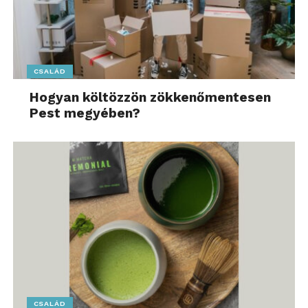
CSALÁD
Hogyan költözzön zökkenőmentesen
Pest megyében?
CSALÁD