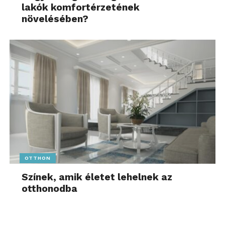
lakók komfortérzetének
növelésében?
OTTHON
Színek, amik életet lehelnek az
otthonodba