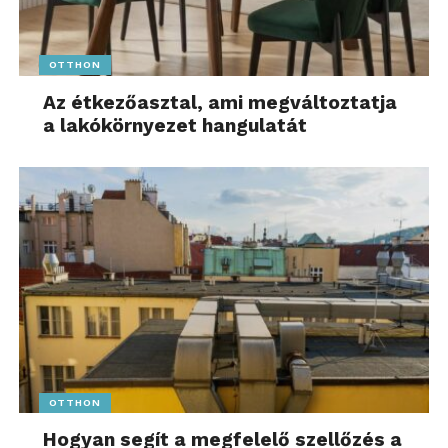
OTTHON
Az étkezőasztal, ami megváltoztatja
a lakókörnyezet hangulatát
OTTHON
Hogyan segít a megfelelő szellőzés a