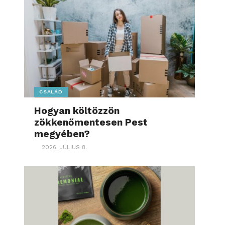
CSALÁD
Hogyan költözzön
zökkenőmentesen Pest
megyében?
2026. JÚLIUS 8.