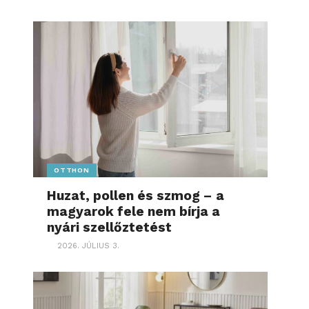
OTTHON
Huzat, pollen és szmog – a
magyarok fele nem bírja a
nyári szellőztetést
2026. JÚLIUS 3.