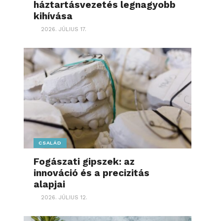
háztartásvezetés legnagyobb
kihívása
2026. JÚLIUS 17.
CSALÁD
Fogászati gipszek: az
innováció és a precizitás
alapjai
2026. JÚLIUS 12.