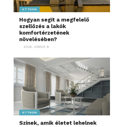
OTTHON
Hogyan segít a megfelelő
szellőzés a lakók
komfortérzetének
növelésében?
2026. JÚNIUS 9.
OTTHON
Színek, amik életet lehelnek