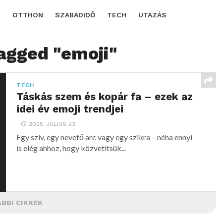
D
OTTHON
SZABADIDŐ
TECH
UTAZÁS
tagged "emoji"
TECH
Táskás szem és kopár fa – ezek az
idei év emoji trendjei
2025. JÚLIUS 23.
Egy szív, egy nevető arc vagy egy szikra – néha ennyi
is elég ahhoz, hogy közvetítsük...
BBI CIKKEK