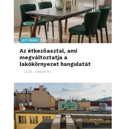
OTTHON
Az étkezőasztal, ami
megváltoztatja a
lakókörnyezet hangulatát
2026. JÚNIUS 10.