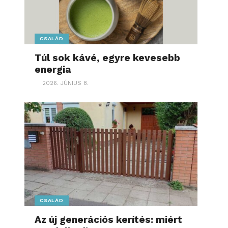
CSALÁD
Túl sok kávé, egyre kevesebb
energia
2026. JÚNIUS 8.
CSALÁD
Az új generációs kerítés: miért