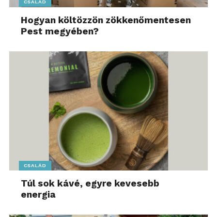
CSALÁD
Hogyan költözzön zökkenőmentesen
Pest megyében?
CSALÁD
Túl sok kávé, egyre kevesebb
energia