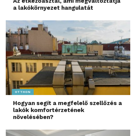
Az étkezőasztal, ami megváltoztatja
a lakókörnyezet hangulatát
OTTHON
Hogyan segít a megfelelő szellőzés a
lakók komfortérzetének
növelésében?