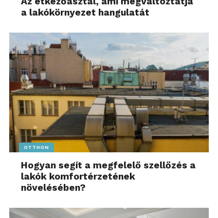
Az étkezőasztal, ami megváltoztatja
a lakókörnyezet hangulatát
OTTHON
Hogyan segít a megfelelő szellőzés a
lakók komfortérzetének
növelésében?