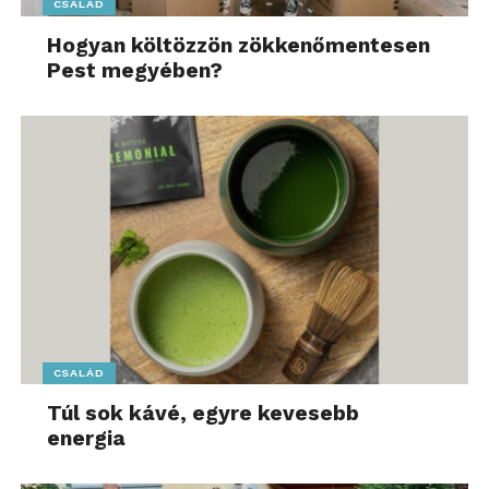
CSALÁD
Hogyan költözzön zökkenőmentesen
Pest megyében?
CSALÁD
Túl sok kávé, egyre kevesebb
energia