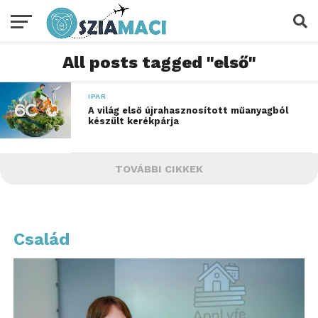
All posts tagged "első"
IPAR
A világ első újrahasznosított műanyagból
készült kerékpárja
TOVÁBBI CIKKEK
Család