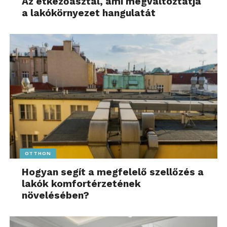
Az étkezőasztal, ami megváltoztatja
a lakókörnyezet hangulatát
OTTHON
Hogyan segít a megfelelő szellőzés a
lakók komfortérzetének
növelésében?