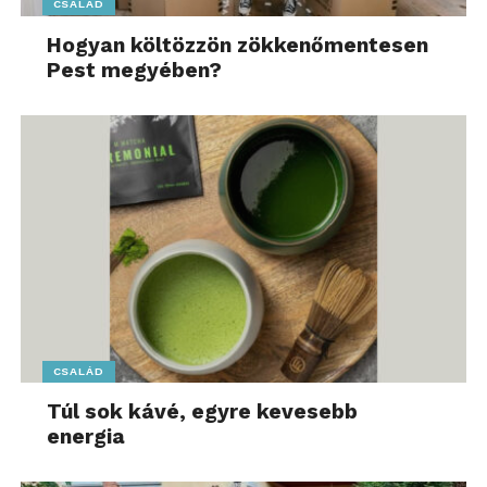
CSALÁD
Hogyan költözzön zökkenőmentesen
Pest megyében?
CSALÁD
Túl sok kávé, egyre kevesebb
energia