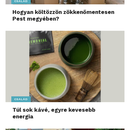
CSALÁD
Hogyan költözzön zökkenőmentesen
Pest megyében?
CSALÁD
Túl sok kávé, egyre kevesebb
energia