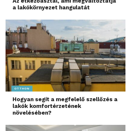
Az étkezőasztal, ami megváltoztatja
a lakókörnyezet hangulatát
OTTHON
Hogyan segít a megfelelő szellőzés a
lakók komfortérzetének
növelésében?