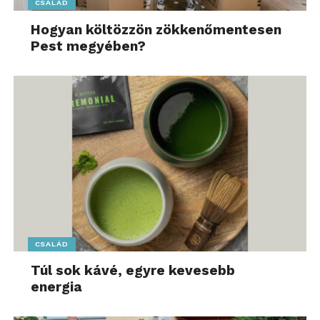
CSALÁD
Hogyan költözzön zökkenőmentesen
Pest megyében?
CSALÁD
Túl sok kávé, egyre kevesebb
energia