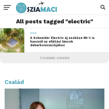
All posts tagged "electric"
IPAR
A Schneider Electric új eszköze MI-t is
használ az ellátási láncok
dekarbonizációjához
TOVÁBBI CIKKEK
Család