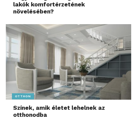
lakók komfortérzetének
növelésében?
OTTHON
Színek, amik életet lehelnek az
otthonodba