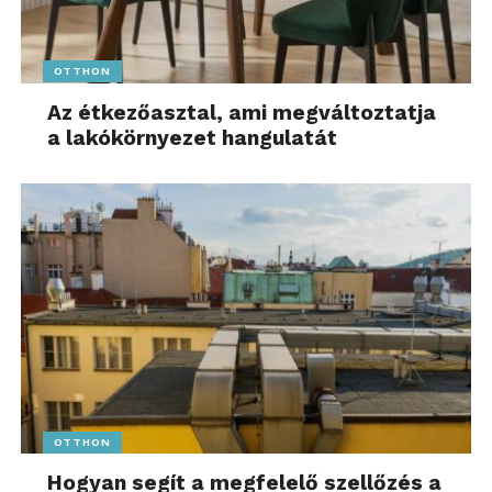
OTTHON
Az étkezőasztal, ami megváltoztatja
a lakókörnyezet hangulatát
OTTHON
Hogyan segít a megfelelő szellőzés a