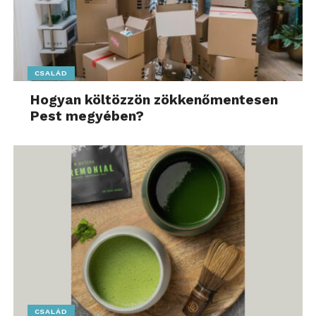
CSALÁD
Hogyan költözzön zökkenőmentesen
Pest megyében?
CSALÁD