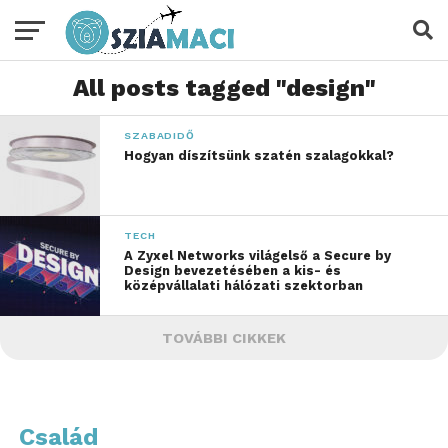
All posts tagged "design"
SZABADIDŐ
Hogyan díszítsünk szatén szalagokkal?
TECH
A Zyxel Networks világelső a Secure by
Design bevezetésében a kis- és
középvállalati hálózati szektorban
TOVÁBBI CIKKEK
Család