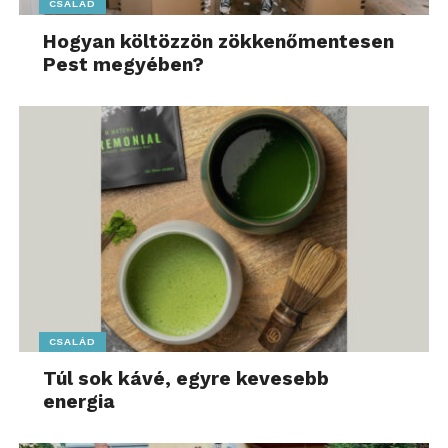
CSALÁD
Hogyan költözzön zökkenőmentesen
Pest megyében?
CSALÁD
Túl sok kávé, egyre kevesebb
energia