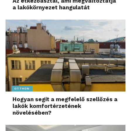
Az étkezőasztal, ami megváltoztatja
a lakókörnyezet hangulatát
OTTHON
Hogyan segít a megfelelő szellőzés a
lakók komfortérzetének
növelésében?