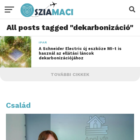
All posts tagged "dekarbonizáció"
IPAR
A Schneider Electric új eszköze MI-t is
használ az ellátási láncok
dekarbonizációjához
TOVÁBBI CIKKEK
Család