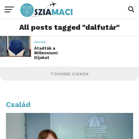
All posts tagged "dalfutár"
EGYÉB
Átadták a
Millenniumi
Díjakat
TOVÁBBI CIKKEK
Család