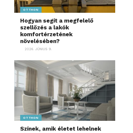
OTTHON
Hogyan segít a megfelelő
szellőzés a lakók
komfortérzetének
növelésében?
2026. JÚNIUS 9.
OTTHON
Színek, amik életet lehelnek