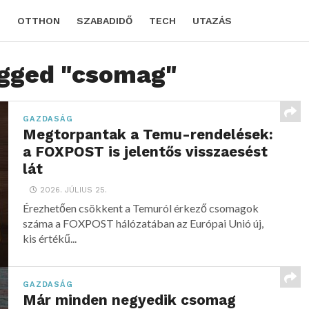
D
OTTHON
SZABADIDŐ
TECH
UTAZÁS
agged "csomag"
GAZDASÁG
Megtorpantak a Temu-rendelések:
a FOXPOST is jelentős visszaesést
lát
2026. JÚLIUS 25.
Érezhetően csökkent a Temuról érkező csomagok
száma a FOXPOST hálózatában az Európai Unió új,
kis értékű...
GAZDASÁG
Már minden negyedik csomag