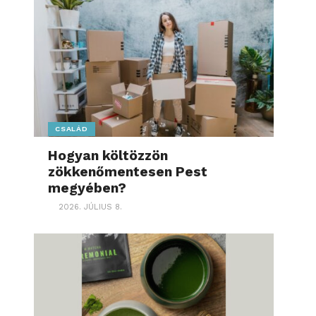
CSALÁD
Hogyan költözzön
zökkenőmentesen Pest
megyében?
2026. JÚLIUS 8.