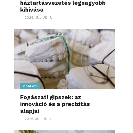
háztartásvezetés legnagyobb
kihívása
2026. JÚLIUS 17.
CSALÁD
Fogászati gipszek: az
innováció és a precizitás
alapjai
2026. JÚLIUS 12.