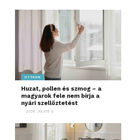
OTTHON
Huzat, pollen és szmog – a
magyarok fele nem bírja a
nyári szellőztetést
2026. JÚLIUS 3.