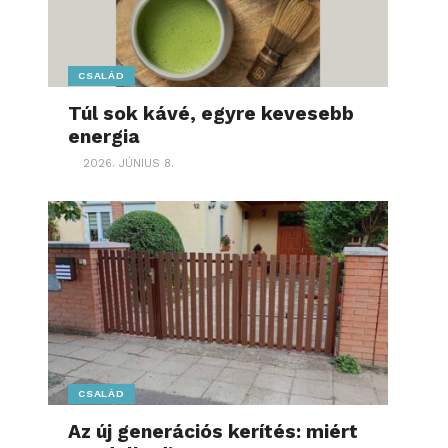
CSALÁD
Túl sok kávé, egyre kevesebb
energia
2026. JÚNIUS 8.
CSALÁD
Az új generációs kerítés: miért