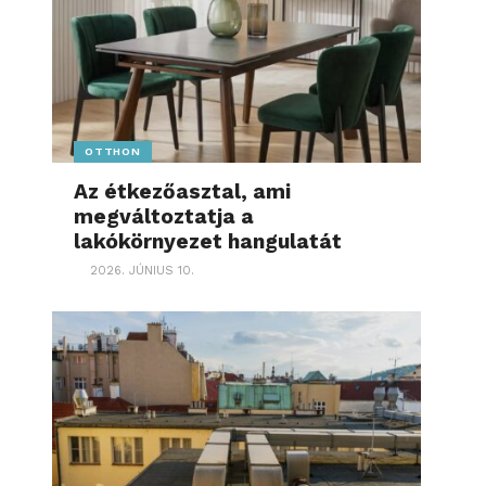
OTTHON
Az étkezőasztal, ami
megváltoztatja a
lakókörnyezet hangulatát
2026. JÚNIUS 10.