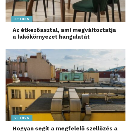
OTTHON
Az étkezőasztal, ami megváltoztatja
a lakókörnyezet hangulatát
OTTHON
Hogyan segít a megfelelő szellőzés a