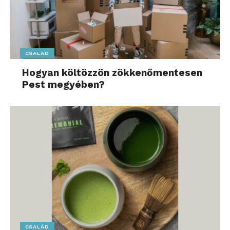
CSALÁD
Hogyan költözzön zökkenőmentesen
Pest megyében?
CSALÁD