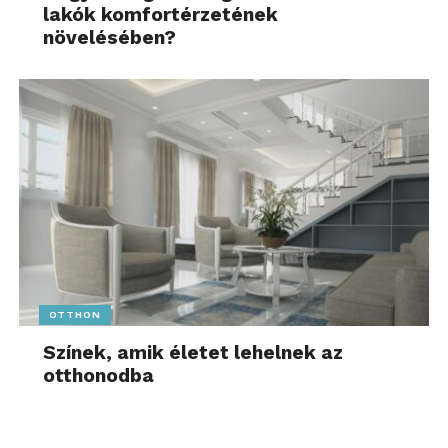
lakók komfortérzetének
növelésében?
OTTHON
Színek, amik életet lehelnek az
otthonodba