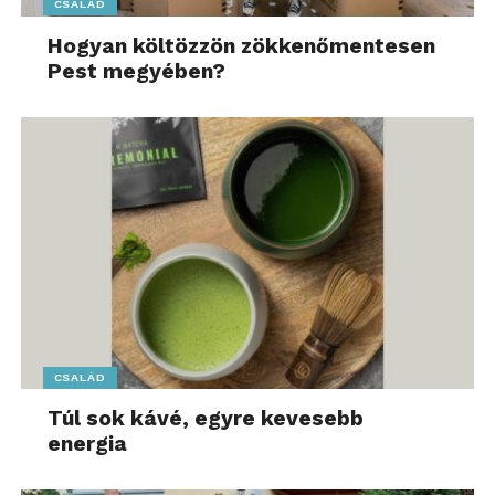
CSALÁD
Hogyan költözzön zökkenőmentesen
Pest megyében?
CSALÁD
Túl sok kávé, egyre kevesebb
energia