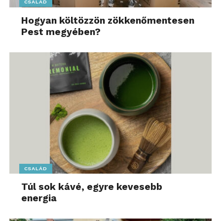
CSALÁD
Hogyan költözzön zökkenőmentesen
Pest megyében?
CSALÁD
Túl sok kávé, egyre kevesebb
energia