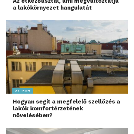
Az étkezőasztal, ami megváltoztatja
a lakókörnyezet hangulatát
OTTHON
Hogyan segít a megfelelő szellőzés a
lakók komfortérzetének
növelésében?