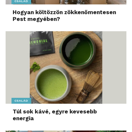
CSALÁD
Hogyan költözzön zökkenőmentesen
Pest megyében?
CSALÁD
Túl sok kávé, egyre kevesebb
energia