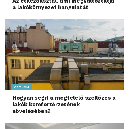
Az étkezőasztal, ami megváltoztatja
a lakókörnyezet hangulatát
OTTHON
Hogyan segít a megfelelő szellőzés a
lakók komfortérzetének
növelésében?