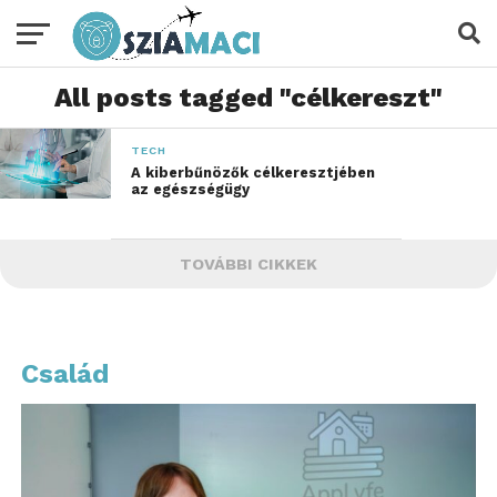
All posts tagged "célkereszt"
TECH
A kiberbűnözők célkeresztjében
az egészségügy
TOVÁBBI CIKKEK
Család