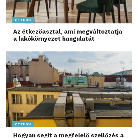
OTTHON
Az étkezőasztal, ami megváltoztatja
a lakókörnyezet hangulatát
OTTHON
Hogyan segít a megfelelő szellőzés a