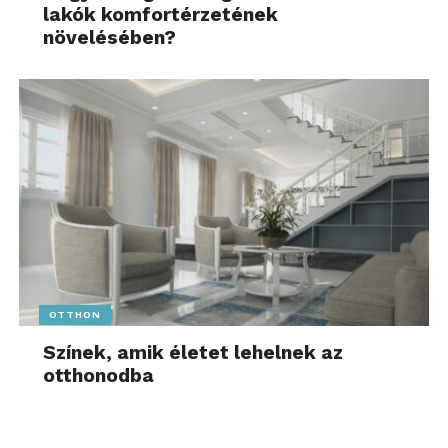
lakók komfortérzetének
növelésében?
OTTHON
Színek, amik életet lehelnek az
otthonodba