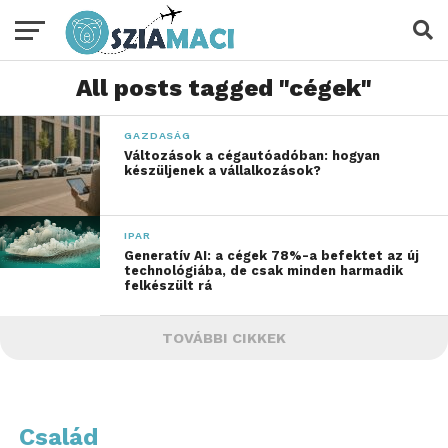
All posts tagged "cégek"
GAZDASÁG
Változások a cégautóadóban: hogyan
készüljenek a vállalkozások?
IPAR
Generatív AI: a cégek 78%-a befektet az új
technológiába, de csak minden harmadik
felkészült rá
TOVÁBBI CIKKEK
Család