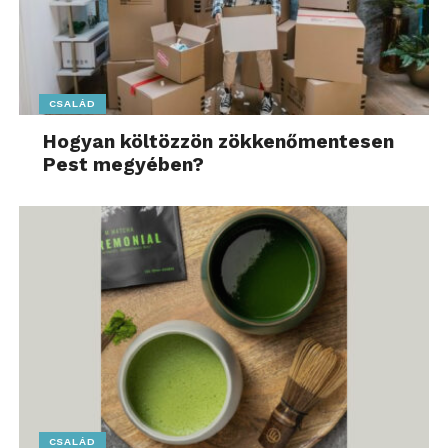
CSALÁD
Hogyan költözzön zökkenőmentesen
Pest megyében?
CSALÁD