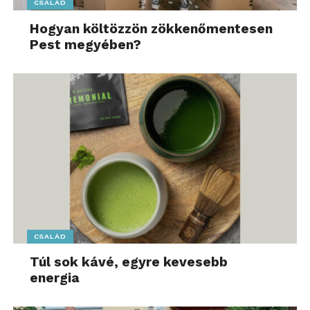
CSALÁD
Hogyan költözzön zökkenőmentesen
Pest megyében?
CSALÁD
Túl sok kávé, egyre kevesebb
energia