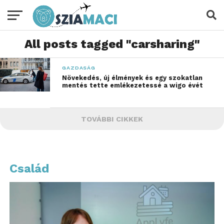
All posts tagged "carsharing"
GAZDASÁG
Növekedés, új élmények és egy szokatlan
mentés tette emlékezetessé a wigo évét
TOVÁBBI CIKKEK
Család