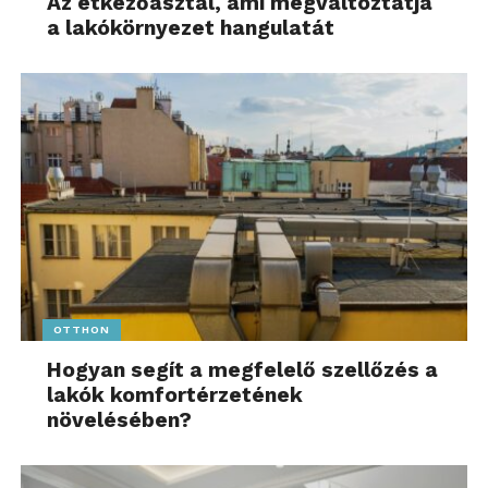
Az étkezőasztal, ami megváltoztatja
a lakókörnyezet hangulatát
OTTHON
Hogyan segít a megfelelő szellőzés a
lakók komfortérzetének
növelésében?