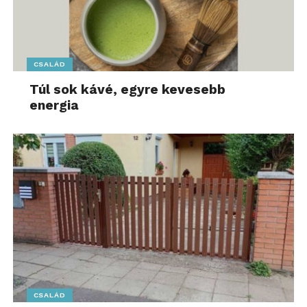
CSALÁD
Túl sok kávé, egyre kevesebb
energia
CSALÁD