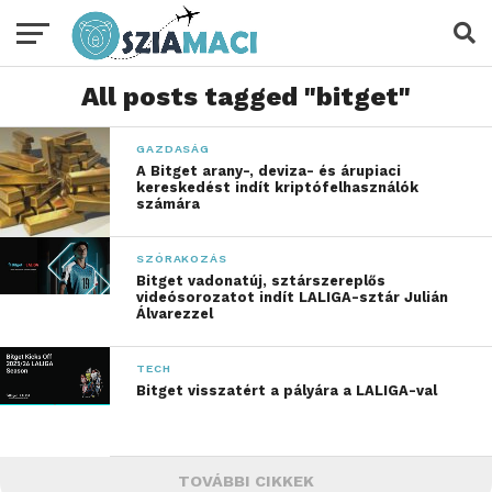
All posts tagged "bitget"
GAZDASÁG
A Bitget arany-, deviza- és árupiaci
kereskedést indít kriptófelhasználók
számára
SZÓRAKOZÁS
Bitget vadonatúj, sztárszereplős
videósorozatot indít LALIGA-sztár Julián
Álvarezzel
TECH
Bitget visszatért a pályára a LALIGA-val
TOVÁBBI CIKKEK