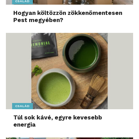
CSALÁD
Hogyan költözzön zökkenőmentesen
Pest megyében?
CSALÁD
Túl sok kávé, egyre kevesebb
energia