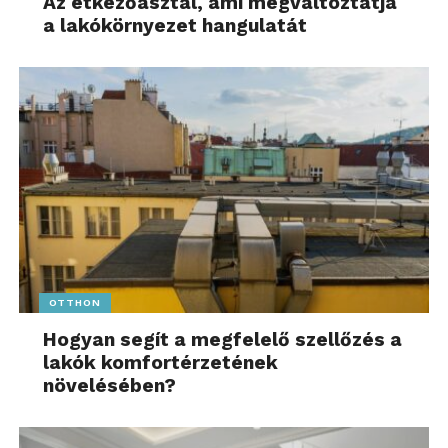
Az étkezőasztal, ami megváltoztatja
a lakókörnyezet hangulatát
OTTHON
Hogyan segít a megfelelő szellőzés a
lakók komfortérzetének
növelésében?