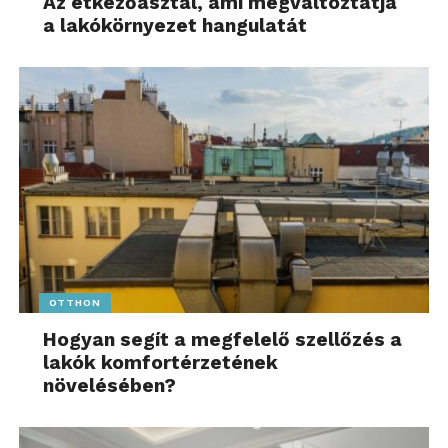
Az étkezőasztal, ami megváltoztatja
a lakókörnyezet hangulatát
OTTHON
Hogyan segít a megfelelő szellőzés a
lakók komfortérzetének
növelésében?