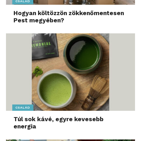
CSALÁD
Hogyan költözzön zökkenőmentesen
Pest megyében?
CSALÁD
Túl sok kávé, egyre kevesebb
energia