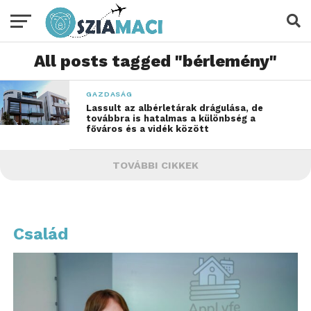
All posts tagged "bérlemény"
GAZDASÁG
Lassult az albérletárak drágulása, de
továbbra is hatalmas a különbség a
főváros és a vidék között
TOVÁBBI CIKKEK
Család