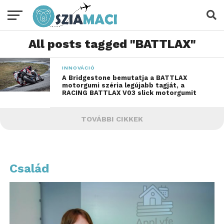
All posts tagged "BATTLAX"
INNOVÁCIÓ
A Bridgestone bemutatja a BATTLAX
motorgumi széria legújabb tagját, a
RACING BATTLAX V03 slick motorgumit
TOVÁBBI CIKKEK
Család