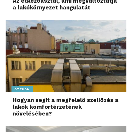
Az étkezőasztal, ami megváltoztatja
a lakókörnyezet hangulatát
OTTHON
Hogyan segít a megfelelő szellőzés a
lakók komfortérzetének
növelésében?