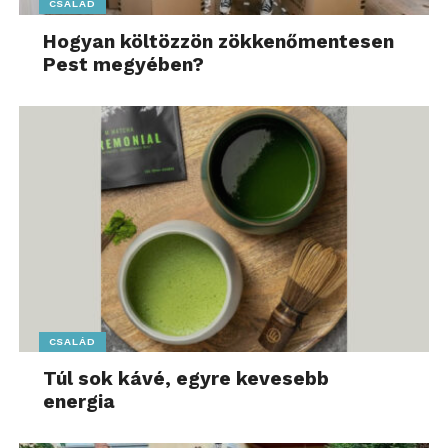
CSALÁD
Hogyan költözzön zökkenőmentesen
Pest megyében?
CSALÁD
Túl sok kávé, egyre kevesebb
energia