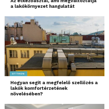
Az étkezőasztal, ami megváltoztatja
a lakókörnyezet hangulatát
OTTHON
Hogyan segít a megfelelő szellőzés a
lakók komfortérzetének
növelésében?