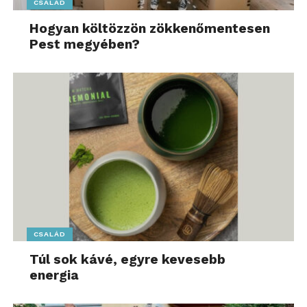
CSALÁD
Hogyan költözzön zökkenőmentesen
Pest megyében?
CSALÁD
Túl sok kávé, egyre kevesebb
energia