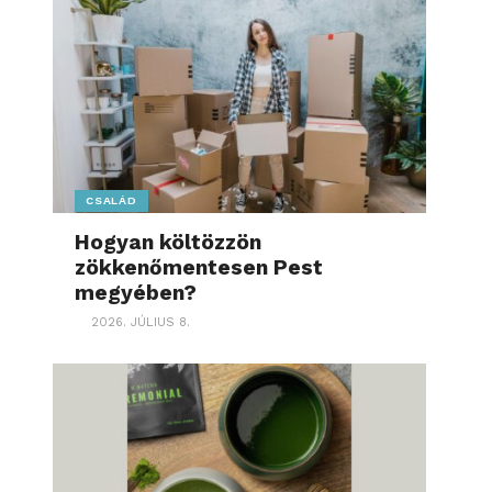
CSALÁD
Hogyan költözzön
zökkenőmentesen Pest
megyében?
2026. JÚLIUS 8.