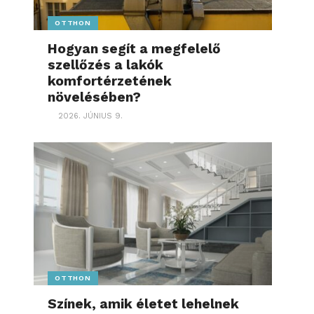
OTTHON
Hogyan segít a megfelelő
szellőzés a lakók
komfortérzetének
növelésében?
2026. JÚNIUS 9.
OTTHON
Színek, amik életet lehelnek