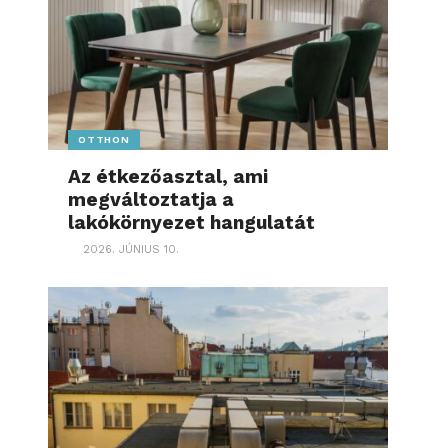
OTTHON
Az étkezőasztal, ami
megváltoztatja a
lakókörnyezet hangulatát
2026. JÚNIUS 10.