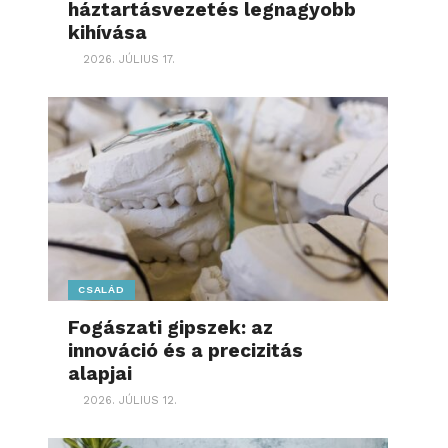
háztartásvezetés legnagyobb
kihívása
2026. JÚLIUS 17.
CSALÁD
Fogászati gipszek: az
innováció és a precizitás
alapjai
2026. JÚLIUS 12.