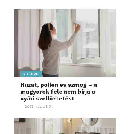
OTTHON
Huzat, pollen és szmog – a
magyarok fele nem bírja a
nyári szellőztetést
2026. JÚLIUS 3.