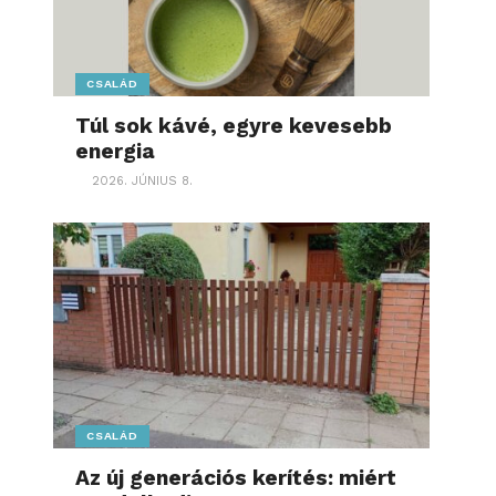
CSALÁD
Túl sok kávé, egyre kevesebb
energia
2026. JÚNIUS 8.
CSALÁD
Az új generációs kerítés: miért