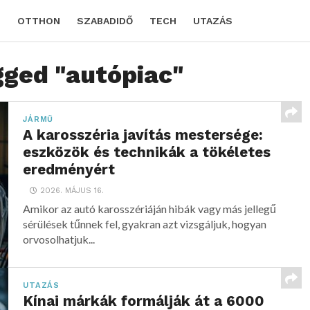
D
OTTHON
SZABADIDŐ
TECH
UTAZÁS
gged "autópiac"
JÁRMŰ
A karosszéria javítás mestersége:
eszközök és technikák a tökéletes
eredményért
2026. MÁJUS 16.
Amikor az autó karosszériáján hibák vagy más jellegű
sérülések tűnnek fel, gyakran azt vizsgáljuk, hogyan
orvosolhatjuk...
UTAZÁS
Kínai márkák formálják át a 6000