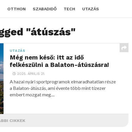
D
OTTHON
SZABADIDŐ
TECH
UTAZÁS
agged "átúszás"
UTAZÁS
Még nem késő: itt az idő
felkészülni a Balaton-átúszásra!
2025. ÁPRILIS 21.
A hazai nyári sportprogramok elmaradhatatlan része
a Balaton-átúszás, ami évente több mint tízezer
embert mozgat meg....
BBI CIKKEK