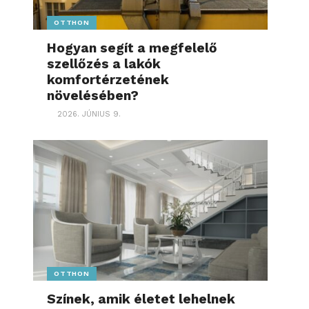
OTTHON
Hogyan segít a megfelelő
szellőzés a lakók
komfortérzetének
növelésében?
2026. JÚNIUS 9.
OTTHON
Színek, amik életet lehelnek