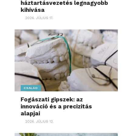
háztartásvezetés legnagyobb
kihívása
2026. JÚLIUS 17.
CSALÁD
Fogászati gipszek: az
innováció és a precizitás
alapjai
2026. JÚLIUS 12.