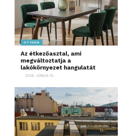
OTTHON
Az étkezőasztal, ami
megváltoztatja a
lakókörnyezet hangulatát
2026. JÚNIUS 10.