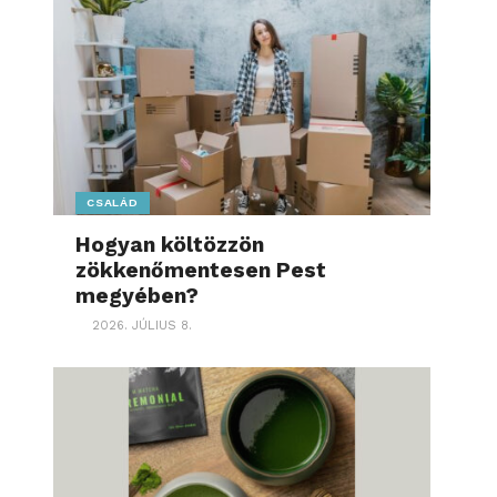
CSALÁD
Hogyan költözzön
zökkenőmentesen Pest
megyében?
2026. JÚLIUS 8.