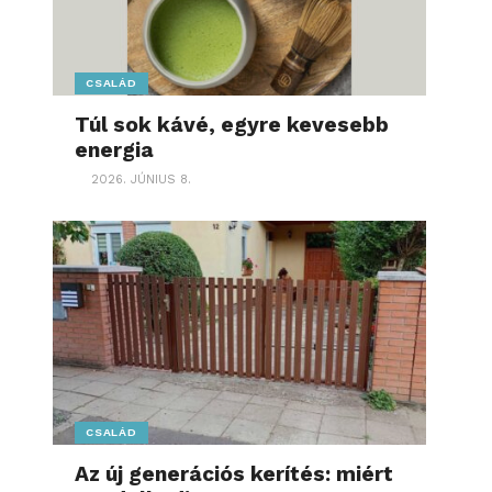
CSALÁD
Túl sok kávé, egyre kevesebb
energia
2026. JÚNIUS 8.
CSALÁD
Az új generációs kerítés: miért