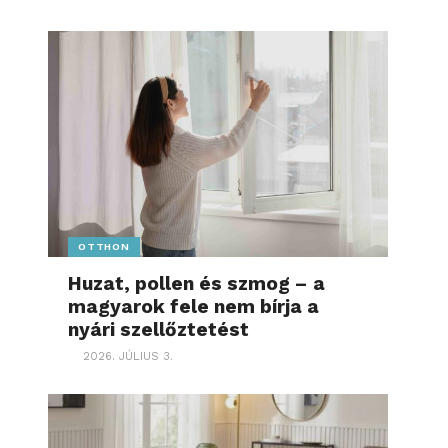
OTTHON
Huzat, pollen és szmog – a
magyarok fele nem bírja a
nyári szellőztetést
2026. JÚLIUS 3.