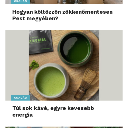
CSALÁD
Hogyan költözzön zökkenőmentesen
Pest megyében?
CSALÁD
Túl sok kávé, egyre kevesebb
energia