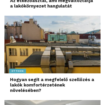
Az étkezőasztal, ami megváltoztatja
a lakókörnyezet hangulatát
OTTHON
Hogyan segít a megfelelő szellőzés a
lakók komfortérzetének
növelésében?