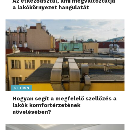
Az étkezőasztal, ami megváltoztatja
a lakókörnyezet hangulatát
OTTHON
Hogyan segít a megfelelő szellőzés a
lakók komfortérzetének
növelésében?