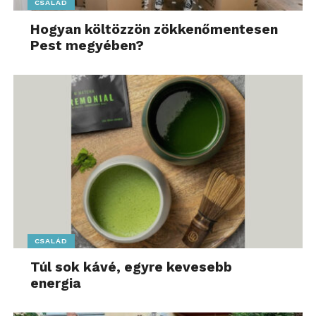
CSALÁD
Hogyan költözzön zökkenőmentesen
Pest megyében?
CSALÁD
Túl sok kávé, egyre kevesebb
energia