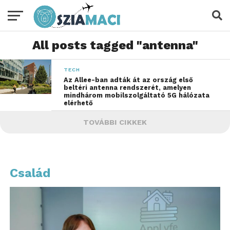
All posts tagged "antenna"
TECH
Az Allee-ban adták át az ország első
beltéri antenna rendszerét, amelyen
mindhárom mobilszolgáltató 5G hálózata
elérhető
TOVÁBBI CIKKEK
Család