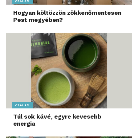
CSALÁD
Hogyan költözzön zökkenőmentesen
Pest megyében?
CSALÁD
Túl sok kávé, egyre kevesebb
energia