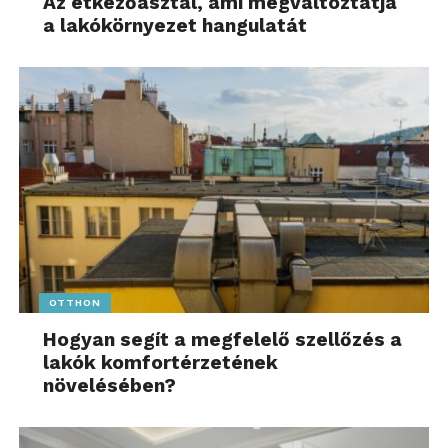
Az étkezőasztal, ami megváltoztatja
a lakókörnyezet hangulatát
OTTHON
Hogyan segít a megfelelő szellőzés a
lakók komfortérzetének
növelésében?