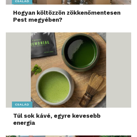
CSALÁD
Hogyan költözzön zökkenőmentesen
Pest megyében?
CSALÁD
Túl sok kávé, egyre kevesebb
energia