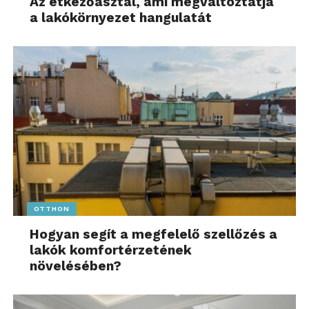
Az étkezőasztal, ami megváltoztatja
a lakókörnyezet hangulatát
OTTHON
Hogyan segít a megfelelő szellőzés a
lakók komfortérzetének
növelésében?