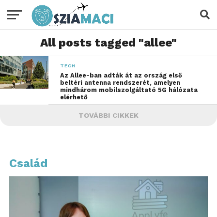
All posts tagged "allee"
TECH
Az Allee-ban adták át az ország első
beltéri antenna rendszerét, amelyen
mindhárom mobilszolgáltató 5G hálózata
elérhető
TOVÁBBI CIKKEK
Család