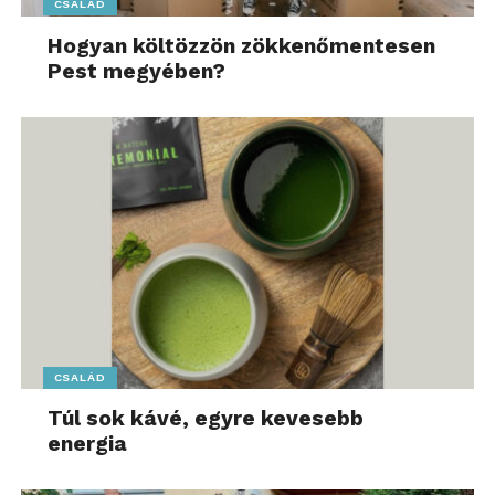
CSALÁD
Hogyan költözzön zökkenőmentesen
Pest megyében?
CSALÁD
Túl sok kávé, egyre kevesebb
energia