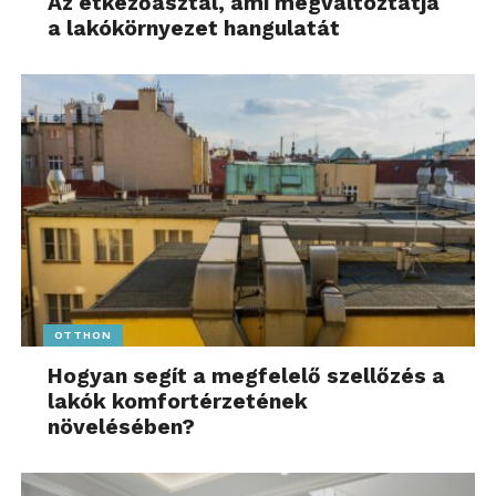
Az étkezőasztal, ami megváltoztatja
a lakókörnyezet hangulatát
OTTHON
Hogyan segít a megfelelő szellőzés a
lakók komfortérzetének
növelésében?