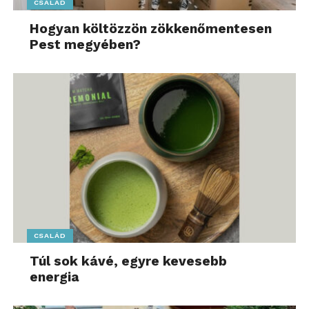
CSALÁD
Hogyan költözzön zökkenőmentesen
Pest megyében?
CSALÁD
Túl sok kávé, egyre kevesebb
energia