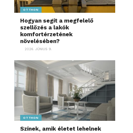
OTTHON
Hogyan segít a megfelelő
szellőzés a lakók
komfortérzetének
növelésében?
2026. JÚNIUS 9.
OTTHON
Színek, amik életet lehelnek