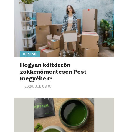
CSALÁD
Hogyan költözzön
zökkenőmentesen Pest
megyében?
2026. JÚLIUS 8.