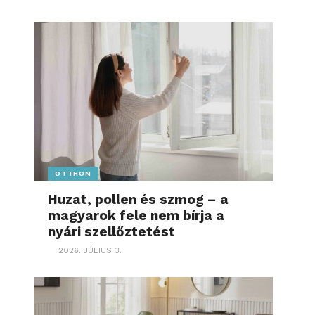
OTTHON
Huzat, pollen és szmog – a
magyarok fele nem bírja a
nyári szellőztetést
2026. JÚLIUS 3.