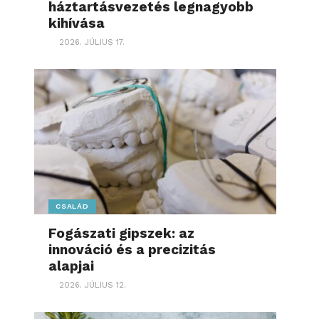
háztartásvezetés legnagyobb
kihívása
2026. JÚLIUS 17.
CSALÁD
Fogászati gipszek: az
innováció és a precizitás
alapjai
2026. JÚLIUS 12.