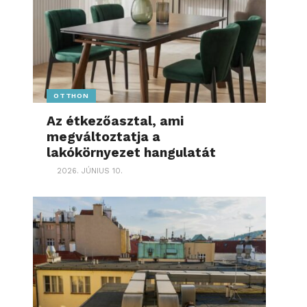
OTTHON
Az étkezőasztal, ami
megváltoztatja a
lakókörnyezet hangulatát
2026. JÚNIUS 10.