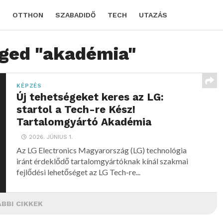
D
OTTHON
SZABADIDŐ
TECH
UTAZÁS
gged "akadémia"
KÉPZÉS
Új tehetségeket keres az LG:
startol a Tech-re Kész!
Tartalomgyártó Akadémia
2026. JÚNIUS 1.
Az LG Electronics Magyarország (LG) technológia
iránt érdeklődő tartalomgyártóknak kínál szakmai
fejlődési lehetőséget az LG Tech-re...
BBI CIKKEK